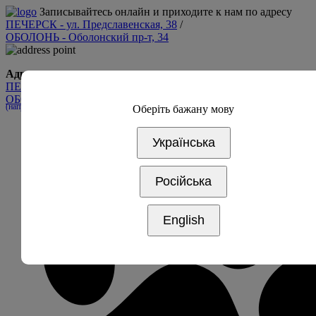
Записывайтесь онлайн и приходите к нам по адресу
ПЕЧЕРСК - ул. Предславенская, 38
/
ОБОЛОНЬ - Оболонский пр-т, 34
Адрес
ПЕЧЕРСК - ул. Предславинская, 38
ОБОЛОНЬ - Оболонский пр-т, 34
(напротив дрим таун 2, вход 5А)
Оберіть бажану мову
Українська
Російська
English