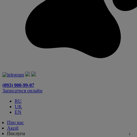
(093) 900-99-07
Записатися онлайн
RU
UK
EN
Про нас
Акції
Послуги