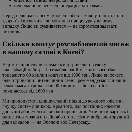
епілепсія та інші неврологічні стани;
нещодавно перенесені операції або травми.
Перед першим сеансом фахівець обов’язково уточнить стан
здоров’я і визначить, чи можлива процедура у вашому
випадку. Якщо ви сумніваєтеся — не соромтеся задавати
питання.
Скільки коштує розслаблюючий масаж
в нашому салоні в Києві?
Вартість процедури залежить від тривалості сеансу і
кваліфікації майстра. Розслаблюючий масаж всього тіла
тривалістю 60 хвилин коштує від 1000 грн. Якщо ви хочете
більш тривалий і інтенсивний сеанс, рекомендуємо глибокий
релакс-масаж тривалістю 90 хвилин — його вартість
починається від 1600 грн.
Ми пропонуємо індивідуальний підхід до кожного клієнта і
гнучку систему знижок. Крім того, для постійних клієнтів
доступні абонементи і вигідні пропозиції. Уточнити вартість і
записатися можна онлайн або по телефону, вибравши зручний
для вас салон — на Оболоні або Печерську.