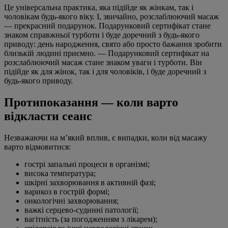
Це універсальна практика, яка підійде як жінкам, так і
чоловікам будь-якого віку. І, звичайно, розслаблюючий масаж
— прекрасний подарунок. Подарунковий сертифікат стане
знаком справжньої турботи і буде доречний з будь-якого
приводу: день народження, свято або просто бажання зробити
близькій людині приємно. — Подарунковий сертифікат на
розслаблюючий масаж стане знаком уваги і турботи. Він
підійде як для жінок, так і для чоловіків, і буде доречний з
будь-якого приводу.
Протипоказання — коли варто
відкласти сеанс
Незважаючи на м’який вплив, є випадки, коли від масажу
варто відмовитися:
гострі запальні процеси в організмі;
висока температура;
шкірні захворювання в активній фазі;
варикоз в гострій формі;
онкологічні захворювання;
важкі серцево-судинні патології;
вагітність (за погодженням з лікарем);