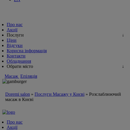
Про нас
Акції
Послуги
Ціни
Відгуки
Корисна інформація
Контакти
Обладнання
Обрати місто
Масаж
Епіляція
Doremi salon
»
Послуги Масажу у Києві
»
Розслаблюючий
масаж в Києві
Про нас
Акції