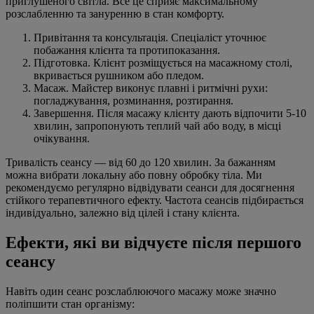
приглушеного світла. Все це сприяє максимальному
розслабленню та зануренню в стан комфорту.
Привітання та консультація. Спеціаліст уточнює
побажання клієнта та протипоказання.
Підготовка. Клієнт розміщується на масажному столі,
вкривається рушником або пледом.
Масаж. Майстер виконує плавні і ритмічні рухи:
погладжування, розминання, розтирання.
Завершення. Після масажу клієнту дають відпочити 5-10
хвилин, запропонують теплий чай або воду, в місці
очікування.
Тривалість сеансу — від 60 до 120 хвилин. За бажанням
можна вибрати локальну або повну обробку тіла. Ми
рекомендуємо регулярно відвідувати сеанси для досягнення
стійкого терапевтичного ефекту. Частота сеансів підбирається
індивідуально, залежно від цілей і стану клієнта.
Ефекти, які ви відчуєте після першого
сеансу
Навіть один сеанс розслаблюючого масажу може значно
поліпшити стан організму: