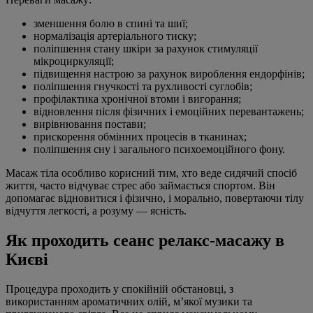
зменшення болю в спині та шиї;
нормалізація артеріального тиску;
поліпшення стану шкіри за рахунок стимуляції
мікроциркуляції;
підвищення настрою за рахунок вироблення ендорфінів;
поліпшення гнучкості та рухливості суглобів;
профілактика хронічної втоми і вигорання;
відновлення після фізичних і емоційних перевантажень;
вирівнювання постави;
прискорення обмінних процесів в тканинах;
поліпшення сну і загального психоемоційного фону.
Масаж тіла особливо корисний тим, хто веде сидячий спосіб
життя, часто відчуває стрес або займається спортом. Він
допомагає відновитися і фізично, і морально, повертаючи тілу
відчуття легкості, а розуму — ясність.
Як проходить сеанс релакс-масажу в
Києві
Процедура проходить у спокійній обстановці, з
використанням ароматичних олій, м’якої музики та