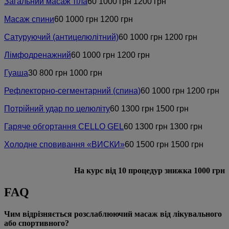
Загальний масаж тіла
60
1000 грн
1200 грн
Масаж спини
60
1000 грн
1200 грн
Сатуруючий (антицелюлітний)
60
1000 грн
1200 грн
Лімфодренажний
60
1000 грн
1200 грн
Гуаша
30
800 грн
1000 грн
Рефлекторно-сегментарний (спина)
60
1000 грн
1200 грн
Потрійний удар по целюліту
60
1300 грн
1500 грн
Гаряче обгортання CELLO GEL
60
1300 грн
1300 грн
Холодне сповивання «ВИСКИ»
60
1500 грн
1500 грн
На курс від 10 процедур знижка 1000 грн
FAQ
Чим відрізняється розслаблюючий масаж від лікувального
або спортивного?