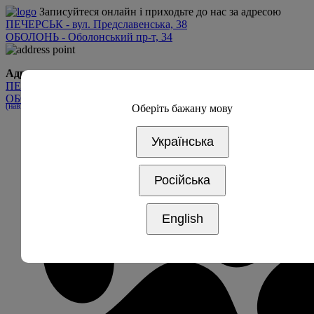
Записуйтеся онлайн і приходьте до нас за адресою
ПЕЧЕРСЬК - вул. Предславенська, 38
ОБОЛОНЬ - Оболонський пр-т, 34
Адреса
ПЕЧЕРСЬК - вул. Предславинська, 38
ОБОЛОНЬ - Оболонський пр-т, 34
(навпроти дрім таун 2, вхід 5А)
Оберіть бажану мову
Українська
Російська
English