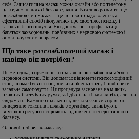
себе. Записатися на масаж можна онлайн або по телефону —
це зручно, швидко і без очікування. Важливо розуміти, що
розслаблюючий масаж — це не просто задоволення, а
ефективний спосіб піклуватися про своє тіло, психіку і
загальне благополуччя. Він допомагає в профілактиці
багатьох захворювань, пов’язаних з нервовою системою і
опорно-руховим апаратом.
Що таке розслаблюючий масаж і
навіщо він потрібен?
Це методика, спрямована на загальне розслаблення м’язів і
нервової системи. Він допомагає відновити психоемоційний
стан, нормалізувати сон, знизити рівень стресу і поліпшити
загальне самопочуття. Ця процедура заснована на м’яких,
плавних і ритмічних рухах, які діють не тільки на тіло, але і на
свідомість. Важливо відзначити, що такі сеанси сприяють
виведенню токсинів і шлаків з організму, активізують
внутрішні ресурси і сприяють відновленню енергетичного
балансу.
Основні цілі релакс-масажу:
усунення м’язової та емоційної напруги;