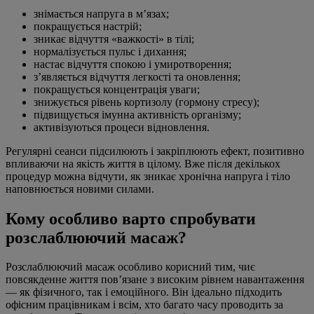
знімається напруга в м’язах;
покращується настрій;
зникає відчуття «важкості» в тілі;
нормалізується пульс і дихання;
настає відчуття спокою і умиротворення;
з’являється відчуття легкості та оновлення;
покращується концентрація уваги;
знижується рівень кортизолу (гормону стресу);
підвищується імунна активність організму;
активізуються процеси відновлення.
Регулярні сеанси підсилюють і закріплюють ефект, позитивно
впливаючи на якість життя в цілому. Вже після декількох
процедур можна відчути, як зникає хронічна напруга і тіло
наповнюється новими силами.
Кому особливо варто спробувати
розслаблюючий масаж?
Розслаблюючий масаж особливо корисний тим, чиє
повсякденне життя пов’язане з високим рівнем навантаження
— як фізичного, так і емоційного. Він ідеально підходить
офісним працівникам і всім, хто багато часу проводить за