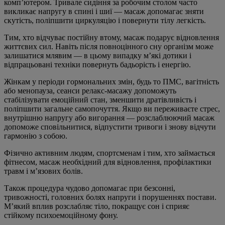
комп’ютером. Тривале сидіння за робочим столом часто
викликає напругу в спині і шиї — масаж допомагає зняти
скутість, поліпшити циркуляцію і повернути тілу легкість.
Тим, хто відчуває постійну втому, масаж подарує відновлення
життєвих сил. Навіть після повноцінного сну організм може
залишатися млявим — в цьому випадку м’які дотики і
відпрацьовані техніки повернуть бадьорість і енергію.
Жінкам у періоди гормональних змін, будь то ПМС, вагітність
або менопауза, сеанси релакс-масажу допоможуть
стабілізувати емоційний стан, зменшити дратівливість і
поліпшити загальне самопочуття. Якщо ви переживаєте стрес,
внутрішню напругу або вигорання — розслаблюючий масаж
допоможе сповільнитися, відпустити тривоги і знову відчути
гармонію з собою.
Фізично активним людям, спортсменам і тим, хто займається
фітнесом, масаж необхідний для відновлення, профілактики
травм і м’язових болів.
Також процедура чудово допомагає при безсонні,
тривожності, головних болях напруги і порушеннях постави.
М’який вплив розслабляє тіло, покращує сон і сприяє
стійкому психоемоційному фону.