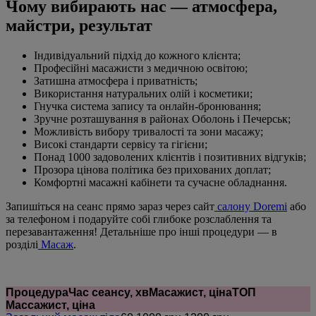
Чому вибирають нас — атмосфера,
майстри, результат
Індивідуальний підхід до кожного клієнта;
Професійні масажисти з медичною освітою;
Затишна атмосфера і приватність;
Використання натуральних олій і косметики;
Гнучка система запису та онлайн-бронювання;
Зручне розташування в районах Оболонь і Печерськ;
Можливість вибору тривалості та зони масажу;
Високі стандарти сервісу та гігієни;
Понад 1000 задоволених клієнтів і позитивних відгуків;
Прозора цінова політика без прихованих доплат;
Комфортні масажні кабінети та сучасне обладнання.
Запишіться на сеанс прямо зараз через сайт
салону Doremi
або
за телефоном і подаруйте собі глибоке розслаблення та
перезавантаження! Детальніше про інші процедури — в
розділі
Масаж
.
Процедура
Час сеансу, хв
Масажист, ціна
ТОП
Массажист, ціна