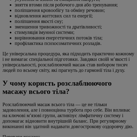
зняття втоми після робочого дня або тренування;
поліпшення кровообігу та обміну речовин;
відновлення життєвих сил та енергії;
поліпшення якості сну;
зменшення тривожності та дратівливості;
стимуляція імунної системи;
вирівнювання енергетичних потоків тіла;
профілактика психосоматичних розладів.
Це універсальна процедура, яка підходить практично кожному
і не вимагає спеціальної підготовки. Завдяки своїй м’якості і
універсальності, розслаблюючий масаж став вибором тисяч
людей по всьому світу, які прагнуть до гармонії тіла і духу.
У чому користь розслаблюючого
масажу всього тіла?
Розслаблюючий масаж всього тіла — це не тільки
задоволення, але і повноцінна турбота про себе. Він впливає
на ключові м’язові групи, активізує лімфатичну систему і
допомагає відновити внутрішній баланс. При регулярному
виконанні він здатний надавати довгострокову оздоровчу дію.
Переваги масажу: