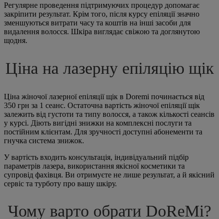
Регулярне проведення підтримуючих процедур допомагає
закріпити результат. Крім того, після курсу епіляції значно
зменшуються витрати часу та коштів на інші засоби для
видалення волосся. Шкіра виглядає свіжою та доглянутою
щодня.
Ціна на лазерну епіляцію щік
Ціна жіночої лазерної епіляції щік в Doremi починається від
350 грн за 1 сеанс. Остаточна вартість жіночої епіляції щік
залежить від густоти та типу волосся, а також кількості сеансів
у курсі. Діють вигідні знижки на комплексні послуги та
постійним клієнтам. Для зручності доступні абонементи та
гнучка система знижок.
У вартість входить консультація, індивідуальний підбір
параметрів лазера, використання якісної косметики та
супровід фахівця. Ви отримуєте не лише результат, а й якісний
сервіс та турботу про вашу шкіру.
Чому варто обрати DoReMi?