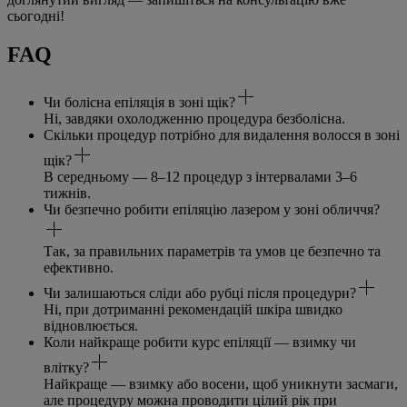
сьогодні!
FAQ
Чи болісна епіляція в зоні щік?
Ні, завдяки охолодженню процедура безболісна.
Скільки процедур потрібно для видалення волосся в зоні
щік?
В середньому — 8–12 процедур з інтервалами 3–6
тижнів.
Чи безпечно робити епіляцію лазером у зоні обличчя?
Так, за правильних параметрів та умов це безпечно та
ефективно.
Чи залишаються сліди або рубці після процедури?
Ні, при дотриманні рекомендацій шкіра швидко
відновлюється.
Коли найкраще робити курс епіляції — взимку чи
влітку?
Найкраще — взимку або восени, щоб уникнути засмаги,
але процедуру можна проводити цілий рік при