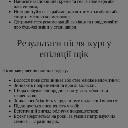
Наносьте заспокійливі креми та гелі з алое вера або
пантенолом;
Не користуйтесь скрабами, кислотними засобами або
спиртовмісною косметикою;
Дотримуйтеся рекомендацій фахівця та повідомляйте
про будь-які зміни у стані шкіри.
Результати після курсу
епіляції щік
Після завершення повного курсу:
Волосся повністю зникає або стає майже непомітним;
Зникають подразнення та врослі волоски;
Шкіра набуває однорідного тону, стає м’якою та
гладенькою;
Зникає необхідність у щоденному видаленні волосся;
Підвищується впевненість у собі;
Естетичний вигляд обличчя покращується;
Ефект зберігається на роки, за умови підтримуючих
сеансів 1–2 рази на рік.