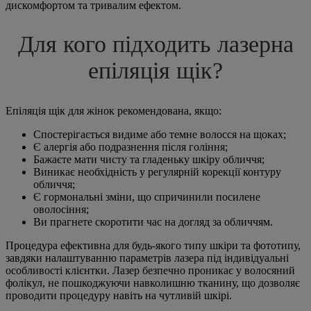
дискомфортом та тривалим ефектом.
Для кого підходить лазерна
епіляція щік?
Епіляція щік для жінок рекомендована, якщо:
Спостерігається видиме або темне волосся на щоках;
Є алергія або подразнення після гоління;
Бажаєте мати чисту та гладеньку шкіру обличчя;
Виникає необхідність у регулярній корекції контуру
обличчя;
Є гормональні зміни, що спричинили посилене
оволосіння;
Ви прагнете скоротити час на догляд за обличчям.
Процедура ефективна для будь-якого типу шкіри та фототипу,
завдяки налаштуванню параметрів лазера під індивідуальні
особливості клієнтки. Лазер безпечно проникає у волосяний
фолікул, не пошкоджуючи навколишню тканину, що дозволяє
проводити процедуру навіть на чутливій шкірі.