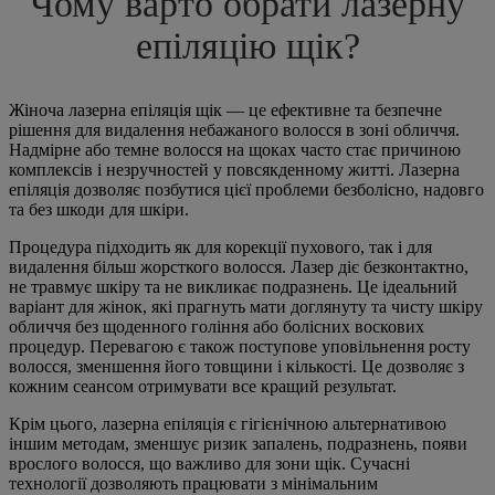
Чому варто обрати лазерну
епіляцію щік?
Жіноча лазерна епіляція щік — це ефективне та безпечне
рішення для видалення небажаного волосся в зоні обличчя.
Надмірне або темне волосся на щоках часто стає причиною
комплексів і незручностей у повсякденному житті. Лазерна
епіляція дозволяє позбутися цієї проблеми безболісно, надовго
та без шкоди для шкіри.
Процедура підходить як для корекції пухового, так і для
видалення більш жорсткого волосся. Лазер діє безконтактно,
не травмує шкіру та не викликає подразнень. Це ідеальний
варіант для жінок, які прагнуть мати доглянуту та чисту шкіру
обличчя без щоденного гоління або болісних воскових
процедур. Перевагою є також поступове уповільнення росту
волосся, зменшення його товщини і кількості. Це дозволяє з
кожним сеансом отримувати все кращий результат.
Крім цього, лазерна епіляція є гігієнічною альтернативою
іншим методам, зменшує ризик запалень, подразнень, появи
врослого волосся, що важливо для зони щік. Сучасні
технології дозволяють працювати з мінімальним