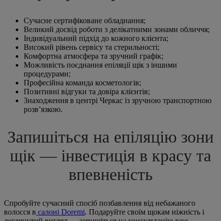
Сучасне сертифіковане обладнання;
Великий досвід роботи з делікатними зонами обличчя;
Індивідуальний підхід до кожного клієнта;
Високий рівень сервісу та стерильності;
Комфортна атмосфера та зручний графік;
Можливість поєднання епіляції щік з іншими
процедурами;
Професійна команда косметологів;
Позитивні відгуки та довіра клієнтів;
Знаходження в центрі Черкас із зручною транспортною
розв’язкою.
Запишіться на епіляцію зони
щік — інвестиція в красу та
впевненість
Спробуйте сучасний спосіб позбавлення від небажаного
волосся в
салоні Doremi
. Подаруйте своїм щокам ніжність і
доглянутий вигляд — запишіться на консультацію вже