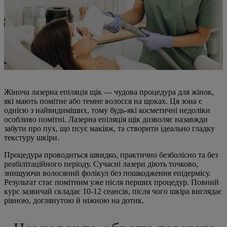
Жіноча лазерна епіляція щік — чудова процедура для жінок,
які мають помітне або темне волосся на щоках. Ця зона є
однією з найвидиміших, тому будь-які косметичні недоліки
особливо помітні. Лазерна епіляція щік дозволяє назавжди
забути про пух, що псує макіяж, та створити ідеально гладку
текстуру шкіри.
Процедура проводиться швидко, практично безболісно та без
реабілітаційного періоду. Сучасні лазери діють точково,
знищуючи волосяний фолікул без пошкодження епідермісу.
Результат стає помітним уже після перших процедур. Повний
курс зазвичай складає 10-12 сеансів, після чого шкіра виглядає
рівною, доглянутою й ніжною на дотик.