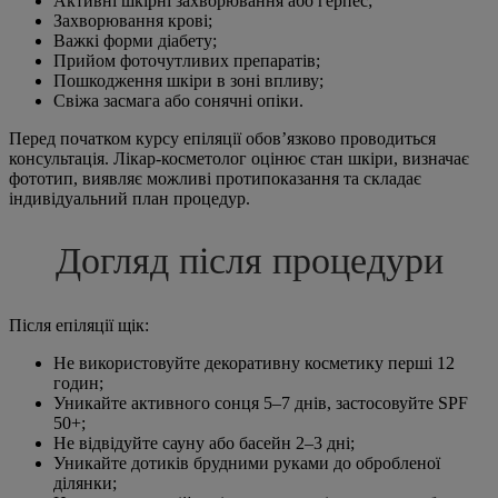
Активні шкірні захворювання або герпес;
Захворювання крові;
Важкі форми діабету;
Прийом фоточутливих препаратів;
Пошкодження шкіри в зоні впливу;
Свіжа засмага або сонячні опіки.
Перед початком курсу епіляції обов’язково проводиться
консультація. Лікар-косметолог оцінює стан шкіри, визначає
фототип, виявляє можливі протипоказання та складає
індивідуальний план процедур.
Догляд після процедури
Після епіляції щік:
Не використовуйте декоративну косметику перші 12
годин;
Уникайте активного сонця 5–7 днів, застосовуйте SPF
50+;
Не відвідуйте сауну або басейн 2–3 дні;
Уникайте дотиків брудними руками до обробленої
ділянки;