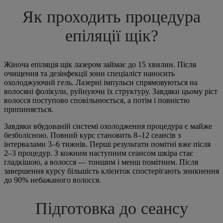
Як проходить процедура
епіляції щік?
Жіноча епіляція щік лазером займає до 15 хвилин. Після
очищення та дезінфекції зони спеціаліст наносить
охолоджуючий гель. Лазерні імпульси спрямовуються на
волосяні фолікули, руйнуючи їх структуру. Завдяки цьому ріст
волосся поступово сповільнюється, а потім і повністю
припиняється.
Завдяки вбудованій системі охолодження процедура є майже
безболісною. Повний курс становить 8–12 сеансів з
інтервалами 3–6 тижнів. Перші результати помітні вже після
2–3 процедур. З кожним наступним сеансом шкіра стає
гладкішою, а волосся — тоншим і менш помітним. Після
завершення курсу більшість клієнток спостерігають зникнення
до 90% небажаного волосся.
Підготовка до сеансу