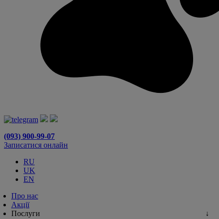
(093) 900-99-07
Записатися онлайн
RU
UK
EN
Про нас
Акції
Послуги